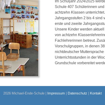
Im Schuljahr 2024/2025 werd
Schule 407 Schülerinnen und 
achtzehn Klassen unterrichtet
Jahrgangsstufen 2 bis 4 sind v
erste und zweite Jahrgangsstuf
Unsere Kinder werden aktuel
von achtzehn Klassenlehreri
Fachlehrerinnen betreut. Zusät
Vorschulgruppen, in denen 38
nichtdeutscher Muttersprache 
Unterrichtsstunden in der Woc
Grundschule vorbereitet werd
2026 Michael-Ende-Schule |
Impressum
|
Datenschutz
|
Kontakt