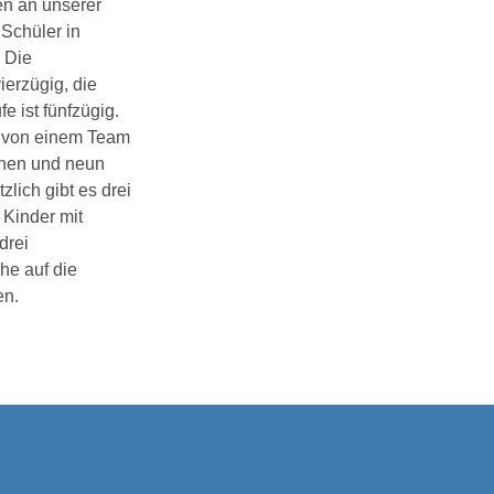
en an unserer
Schüler in
. Die
ierzügig, die
e ist fünfzügig.
l von einem Team
nnen und neun
zlich gibt es drei
 Kinder mit
drei
he auf die
en.